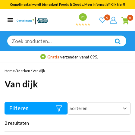
Compliment.nl wordt binnenkort Foods & Goods. Meer informatie?
Klik hier!!
Bekijk alle resultaten
9.1
0
0
Categorieën
Merken
Zoeken
naar:
Gratis
verzenden vanaf €95,-
Home
/
Merken
/
Van dijk
Van dijk
Filteren
2
resultaten