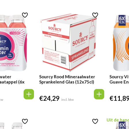
was:
is:
€24,29.
€23,08.
nwater
Sourcy Rood Mineraalwater
Sourcy V
atappel (6x
Sprankelend Glas (12x75cl)
Guave Ene
€
24,29
€
11,8
btw
incl. btw
Uit de han