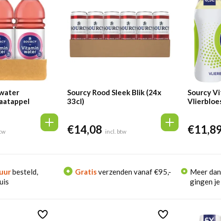
nwater
Sourcy Rood Sleek Blik (24x
Sourcy V
aatappel
33cl)
Vlierbloe
tr)
€
14,08
€
11,8
btw
incl. btw
uur
besteld,
Gratis
verzenden vanaf €95,-
Meer da
uis
gingen je