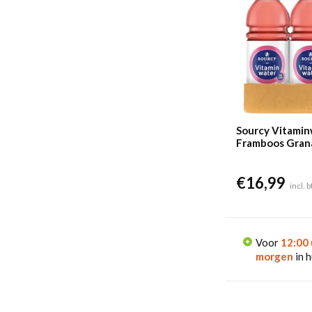
Sourcy Vitami
Framboos Gran
Vitaliteit (6x 1L
€
16,99
incl. 
Voor
12:00 
morgen
in h