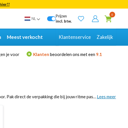
hier!!
Bekijk alle resultaten
0
Prijzen
NL
incl. btw.
n
Meest verkocht
Klantenservice
Zakelijk
en je voor
Klanten
beoordelen ons met een
9.1
Met het Sourcy mineraalwater haal je altijd frisse dorstlessing in huis, thuis én op kantoor. Pak direct de verpakking die bij jouw ritme past en vul je voorraad zonder gesjouw aan. Geniet van een milde, neutrale smaak die bij iedereen in de smaak valt en perfect werkt bij lunch, meetings of na het sporten. Bestel per tray of groter, combineer eenvoudig met andere dranken en laat alles overzichtelijk bezorgen. Kies je favoriet en rond je bestelling vandaag nog af.
Lees meer