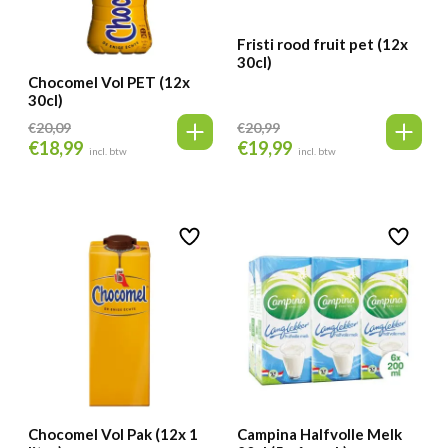
Fristi rood fruit pet (12x
30cl)
Chocomel Vol PET (12x
30cl)
€
20,09
€
20,99
€
18,99
€
19,99
Oorspronkelijke
Huidige
Oorspronkelijke
Huidige
incl. btw
incl. btw
prijs
prijs
prijs
prijs
was:
is:
was:
is:
€20,09.
€18,99.
€20,99.
€19,99.
Chocomel Vol Pak (12x 1
Campina Halfvolle Melk