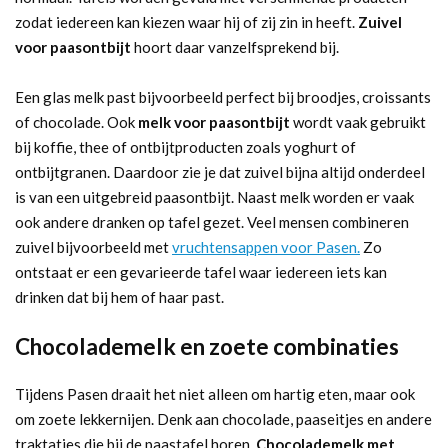
zodat iedereen kan kiezen waar hij of zij zin in heeft.
Zuivel
voor paasontbijt
hoort daar vanzelfsprekend bij.
Een glas melk past bijvoorbeeld perfect bij broodjes, croissants
of chocolade. Ook
melk voor paasontbijt
wordt vaak gebruikt
bij koffie, thee of ontbijtproducten zoals yoghurt of
ontbijtgranen. Daardoor zie je dat zuivel bijna altijd onderdeel
is van een uitgebreid paasontbijt. Naast melk worden er vaak
ook andere dranken op tafel gezet. Veel mensen combineren
zuivel bijvoorbeeld met
vruchtensappen voor Pasen.
Zo
ontstaat er een gevarieerde tafel waar iedereen iets kan
drinken dat bij hem of haar past.
Chocolademelk en zoete combinaties
Tijdens Pasen draait het niet alleen om hartig eten, maar ook
om zoete lekkernijen. Denk aan chocolade, paaseitjes en andere
traktaties die bij de paastafel horen.
Chocolademelk met