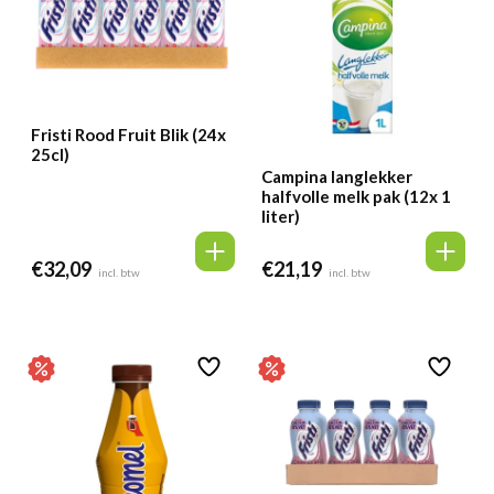
Fristi Rood Fruit Blik (24x
25cl)
Campina langlekker
halfvolle melk pak (12x 1
liter)
€
32,09
€
21,19
incl. btw
incl. btw