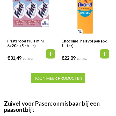
Fristi rood fruit mini
Chocomel halfvol pak (6x
6x20cl (5 stuks)
1 liter)
€
31,49
€
22,09
incl. btw
incl. btw
TOON MEER PRODUCTEN
Zuivel voor Pasen: onmisbaar bij een
paasontbijt