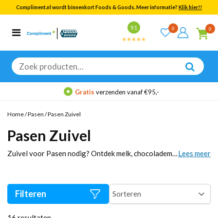
Compliment.nl wordt binnenkort Foods & Goods. Meer informatie?
Klik hier!!
Bekijk alle resultaten
9.1
0
0
Categorieën
Merken
Zoeken
naar:
Gratis
verzenden vanaf €95,-
Home
/
Pasen
/
Pasen Zuivel
Pasen Zuivel
Zuivel voor Pasen nodig? Ontdek melk, chocolademelk en andere zuivelproducten die perfect passen bij een paasontbijt of paasbrunch. Ideaal om te combineren met broodjes, chocolade en vruchtensappen voor een complete paastafel. Geschikt voor thuis, op werk of voor grotere groepen die samen Pasen vieren.
Lees meer
Filteren
16
resultaten