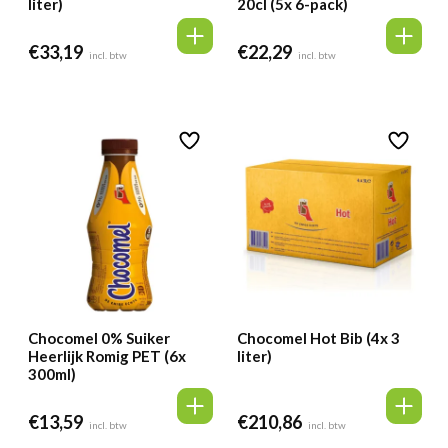
liter)
20cl (5x 6-pack)
€
33,19
€
22,29
incl. btw
incl. btw
Chocomel 0% Suiker
Chocomel Hot Bib (4x 3
Heerlijk Romig PET (6x
liter)
300ml)
€
13,59
€
210,86
incl. btw
incl. btw