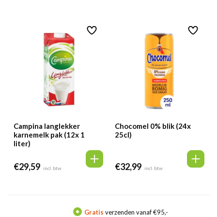
Campina langlekker
Chocomel 0% blik (24x
karnemelk pak (12x 1
25cl)
liter)
€
29,59
€
32,99
incl. btw
incl. btw
Gratis
verzenden vanaf €95,-