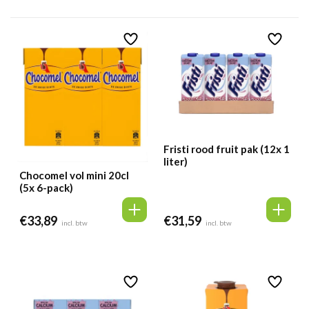
Fristi rood fruit pak (12x 1
liter)
Chocomel vol mini 20cl
(5x 6-pack)
€
33,89
€
31,59
incl. btw
incl. btw