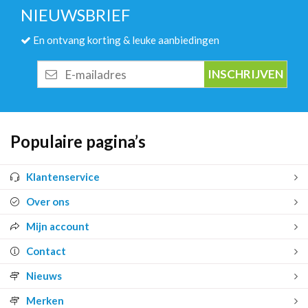
NIEUWSBRIEF
En ontvang korting & leuke aanbiedingen
E-
mailadres
Populaire pagina’s
Klantenservice
Over ons
Mijn account
Contact
Nieuws
Merken