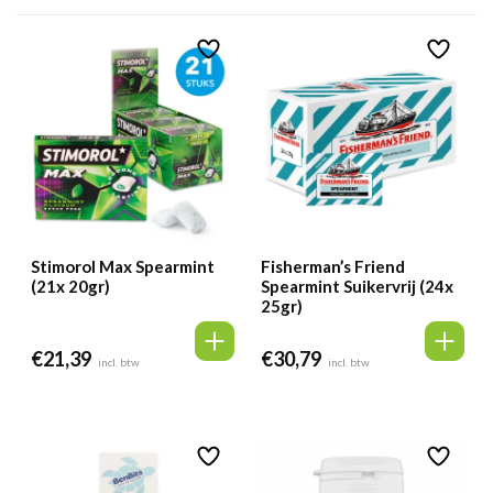
Stimorol Max Spearmint
Fisherman’s Friend
(21x 20gr)
Spearmint Suikervrij (24x
25gr)
€
21,39
€
30,79
incl. btw
incl. btw