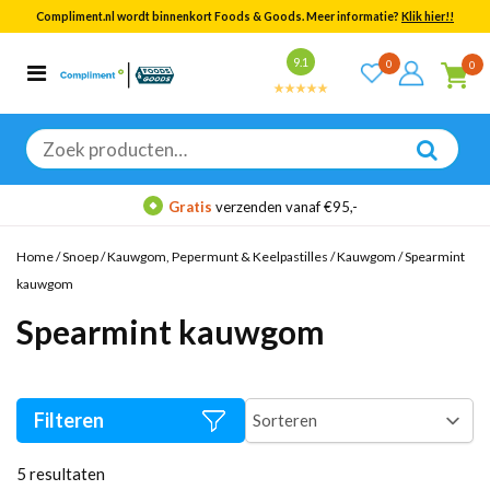
Compliment.nl wordt binnenkort Foods & Goods. Meer informatie?
Klik hier!!
Bekijk alle resultaten
9.1
0
0
Categorieën
Merken
Zoeken
naar:
Gratis
verzenden vanaf €95,-
Home
/
Snoep
/
Kauwgom, Pepermunt & Keelpastilles
/
Kauwgom
/
Spearmint
kauwgom
Spearmint kauwgom
Filteren
5
resultaten