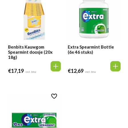
Benbits Kauwgom
Extra Spearmint Bottle
Spearmint doosje (20x
(6x 46 stuks)
18g)
€
17,19
€
12,69
incl. btw
incl. btw