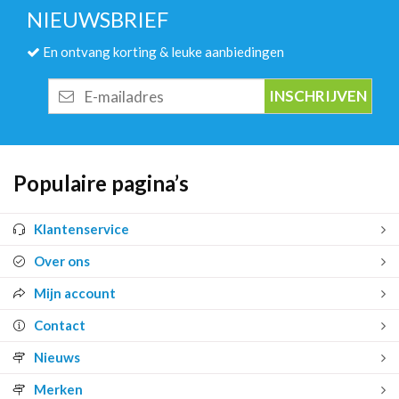
NIEUWSBRIEF
En ontvang korting & leuke aanbiedingen
E-
mailadres
Populaire pagina’s
Klantenservice
Over ons
Mijn account
Contact
Nieuws
Merken