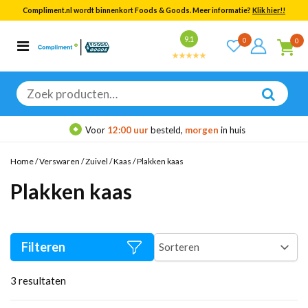
Compliment.nl wordt binnenkort Foods & Goods. Meer informatie?
Klik hier!!
Bekijk alle resultaten
9.1
0
0
Categorieën
Merken
Zoeken
naar:
Voor
12:00 uur
besteld,
morgen
in huis
Home
/
Verswaren
/
Zuivel
/
Kaas
/
Plakken kaas
Plakken kaas
Filteren
3
resultaten