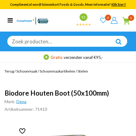
Compliment.nl wordt binnenkort Foods & Goods. Meer informatie?
Klik hier!!
Bekijk alle resultaten
9.1
0
0
Categorieën
Merken
Zoeken
naar:
Gratis
verzenden vanaf €95,-
Terug
/
Schoonmaak
/
Schoonmaakartikelen
/
Stelen
Biodore Houten Boot (50x100mm)
Merk:
Depa
Artikelnummer: 71410