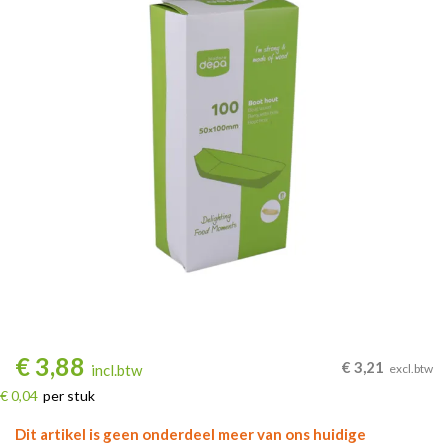
€
3,88
€
3,21
incl.btw
excl.btw
€ 0,04
per stuk
Dit artikel is geen onderdeel meer van ons huidige