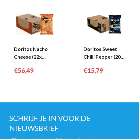
Doritos Nacho
Doritos Sweet
Cheese (22x
Chilli Pepper (20x
170gr)...
44gr)...
€
56,49
€
15,79
SCHRIJF JE IN VOOR DE
NIEUWSBRIEF