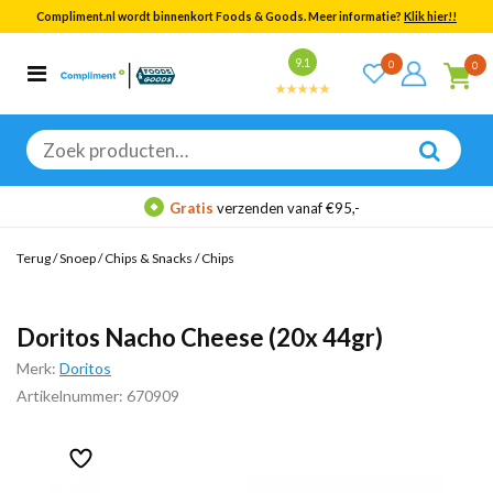
Compliment.nl wordt binnenkort Foods & Goods. Meer informatie?
Klik hier!!
Bekijk alle resultaten
9.1
0
0
Categorieën
Merken
Zoeken
naar:
Gratis
verzenden vanaf €95,-
Terug
/
Snoep
/
Chips & Snacks
/
Chips
Doritos Nacho Cheese (20x 44gr)
Merk:
Doritos
Artikelnummer: 670909