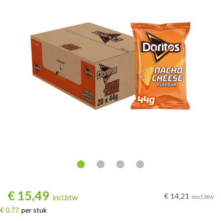
€
15,49
€
14,21
incl.btw
excl.btw
€ 0,77
per stuk