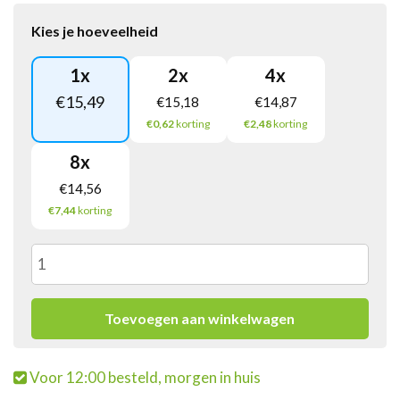
Kies je hoeveelheid
1
x
2
x
4
x
€
15,49
€
15,18
€
14,87
€0,62
korting
€2,48
korting
8
x
€
14,56
€7,44
korting
Doritos
Nacho
Toevoegen aan winkelwagen
Cheese
Voor 12:00 besteld, morgen in huis
(20x