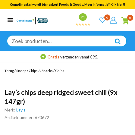
Compliment.nl wordt binnenkort Foods & Goods. Meer informatie?
Klik hier!!
Bekijk alle resultaten
9.1
0
0
Categorieën
Merken
Zoeken
naar:
Gratis
verzenden vanaf €95,-
Terug
/
Snoep
/
Chips & Snacks
/
Chips
Lay’s chips deep ridged sweet chili (9x
147gr)
Merk:
Lay's
Artikelnummer: 670672