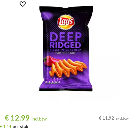
€
12,99
€
11,92
incl.btw
excl.btw
€ 1,44
per stuk