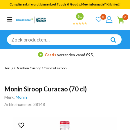
Compliment.nl wordt binnenkort Foods & Goods. Meer informatie?
Klik hier!!
Bekijk alle resultaten
9.1
0
0
Categorieën
Merken
Zoeken
naar:
Gratis
verzenden vanaf €95,-
Terug
/
Dranken
/
Siroop
/
Cocktail siroop
Monin Siroop Curacao (70 cl)
Merk:
Monin
Artikelnummer: 38148