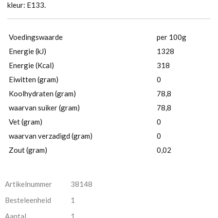
kleur: E133.
Voedingswaarde
per 100g
Energie (kJ)
1328
Energie (Kcal)
318
Eiwitten (gram)
0
Koolhydraten (gram)
78,8
waarvan suiker (gram)
78,8
Vet (gram)
0
waarvan verzadigd (gram)
0
Zout (gram)
0,02
Artikelnummer
38148
Besteleenheid
1
Aantal
1