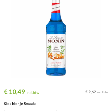
€
10,49
€
9,62
incl.btw
excl.btw
Kies hier je Smaak: