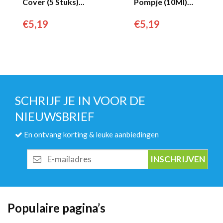
Cover (5 Stuks)...
Pompje (10Ml)
Voor 70 cl Fles...
€
5,19
€
5,19
SCHRIJF JE IN VOOR DE
NIEUWSBRIEF
En ontvang korting & leuke aanbiedingen
E-
mailadres
Populaire pagina’s