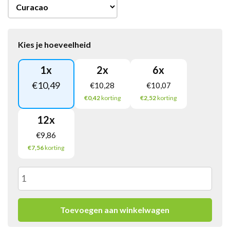
Kies je hoeveelheid
1
x
2
x
6
x
€
10,49
€
10,28
€
10,07
€0,42
korting
€2,52
korting
12
x
€
9,86
€7,56
korting
Monin
Siroop
Toevoegen aan winkelwagen
Curacao