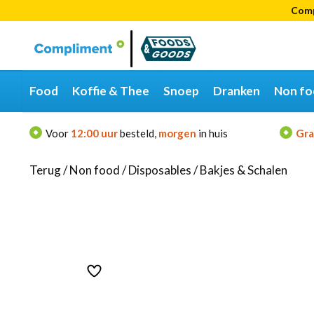
Comp
Categorieën
Merken
Food
Koffie & Thee
Snoep
Dranken
Non fo
Voor
12:00 uur
besteld,
morgen
in huis
Gra
Terug
/
Non food
/
Disposables
/
Bakjes & Schalen