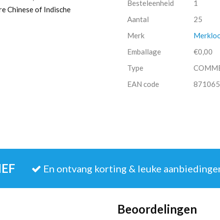
Besteleenheid
1
re Chinese of Indische
Aantal
25
Merk
Merklo
Emballage
€0,00
Type
COMM
EAN code
871065
IEF
En ontvang korting & leuke aanbiedinge
Beoordelingen