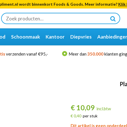
liment.nl wordt binnenkort Foods & Goods. Meer informatie?
Klik 
Zoeken
naar:
od
Schoonmaak
Kantoor
Diepvries
Aanbiedinge
tis
verzenden vanaf €95,-
Meer dan
350.000
klanten ging
Pl
€
10,09
incl.btw
€ 0,40
per stuk
Dit artikel is geen onderdee