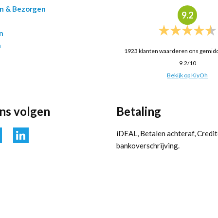
en & Bezorgen
9.2
n
n
1923
klanten waarderen ons gemid
9.2
/
10
Bekijk op KiyOh
ons volgen
Betaling
iDEAL, Betalen achteraf, Credit
bankoverschrijving.