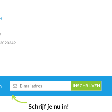
os
E
3020349
E-
n
mailadres
Schrijf je nu in!