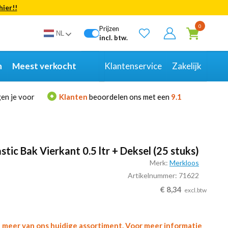
hier!!
Bekijk alle resultaten
0
Prijzen
NL
incl. btw.
n
Meest verkocht
Klantenservice
Zakelijk
en je voor
Klanten
beoordelen ons met een
9.1
astic Bak Vierkant 0.5 ltr + Deksel (25 stuks)
Merk:
Merkloos
Artikelnummer: 71622
€
8,34
excl.btw
l meer van ons huidige assortiment. Voor meer informatie