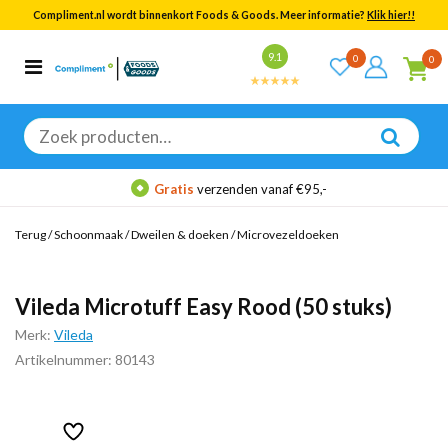
Compliment.nl wordt binnenkort Foods & Goods. Meer informatie?
Klik hier!!
Bekijk alle resultaten
9.1
0
0
Categorieën
Merken
Zoeken
naar:
Gratis
verzenden vanaf €95,-
Terug
/
Schoonmaak
/
Dweilen & doeken
/
Microvezeldoeken
Vileda Microtuff Easy Rood (50 stuks)
Merk:
Vileda
Artikelnummer: 80143