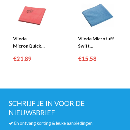
Vileda
Vileda Microtuff
MicronQuick
Swift
microvezeldoek
Microvezeldoek
€
21,89
€
15,58
rood (5 stuks)...
Blauw (5 stuks)...
SCHRIJF JE IN VOOR DE
NIEUWSBRIEF
En ontvang korting & leuke aanbiedingen