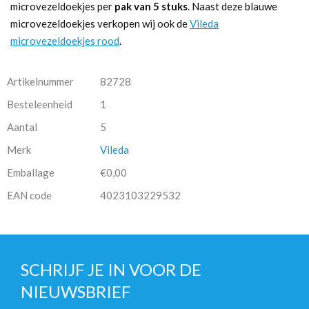
microvezeldoekjes per
pak van 5 stuks
. Naast deze blauwe
microvezeldoekjes verkopen wij ook de
Vileda
microvezeldoekjes rood
.
Artikelnummer
82728
Besteleenheid
1
Aantal
5
Merk
Vileda
Emballage
€0,00
EAN code
4023103229532
SCHRIJF JE IN VOOR DE
NIEUWSBRIEF