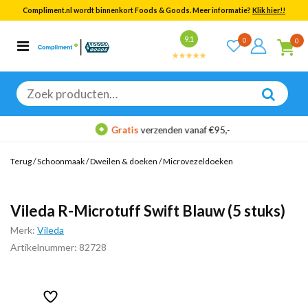
Compliment.nl wordt binnenkort Foods & Goods. Meer informatie?
Klik hier!!
Bekijk alle resultaten
9.1
0
0
Categorieën
Merken
Zoeken
naar:
Gratis
verzenden vanaf €95,-
Terug
/
Schoonmaak
/
Dweilen & doeken
/
Microvezeldoeken
Vileda R-Microtuff Swift Blauw (5 stuks)
Merk:
Vileda
Artikelnummer: 82728