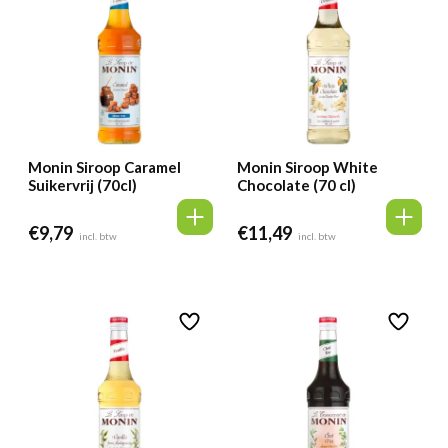
Monin Siroop Caramel
Monin Siroop White
Suikervrij (70cl)
Chocolate (70 cl)
€
9,79
€
11,49
incl. btw
incl. btw