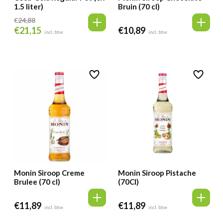
1.5 liter)
Bruin (70 cl)
€
24,88
€
21,15
€
10,89
Oorspronkelijke
Huidige
incl. btw
incl. btw
prijs
prijs
was:
is:
€24,88.
€21,15.
Monin Siroop Creme
Monin Siroop Pistache
Brulee (70 cl)
(70Cl)
€
11,89
€
11,89
incl. btw
incl. btw