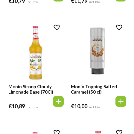
€
10,79
€
11,79
incl. btw
incl. btw
Monin Siroop Cloudy
Monin Topping Salted
Limonade Base (70Cl)
Caramel (50 cl)
€
10,89
€
10,00
incl. btw
incl. btw