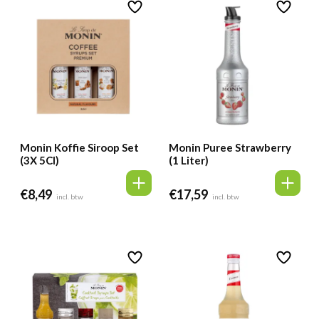
Monin Koffie Siroop Set
Monin Puree Strawberry
(3X 5Cl)
(1 Liter)
€
8,49
€
17,59
incl. btw
incl. btw