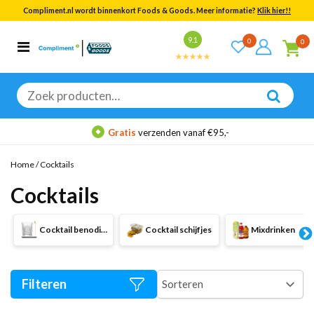
Compliment.nl wordt binnenkort Foods & Goods. Meer informatie?
Klik hier!!
Bekijk alle resultaten
9.1
0
0
Categorieën
Merken
Zoeken
naar:
Gratis
verzenden vanaf €95,-
Home
/
Cocktails
Cocktails
Cocktail benodigdheden
Cocktail schijfjes
Mixdrinken
Filteren