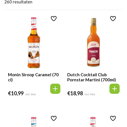
260
resultaten
Monin Siroop Caramel (70
Dutch Cocktail Club
cl)
Pornstar Martini (700ml)
€
10,99
€
18,98
incl. btw
incl. btw