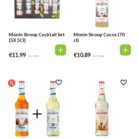
Monin Siroop Cocktail Set
Monin Siroop Cocos (70
(5X 5Cl)
cl)
€
11,99
€
10,89
incl. btw
incl. btw