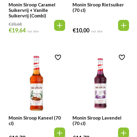
Monin Siroop Caramel
Monin Siroop Rietsuiker
Suikervrij + Vanille
(70 cl)
Suikervrij (Combi)
€
20,68
€
19,64
€
10,00
Oorspronkelijke
Huidige
incl. btw
incl. btw
prijs
prijs
was:
is:
€20,68.
€19,64.
Monin Siroop Kaneel (70
Monin Siroop Lavendel
cl)
(70 cl)