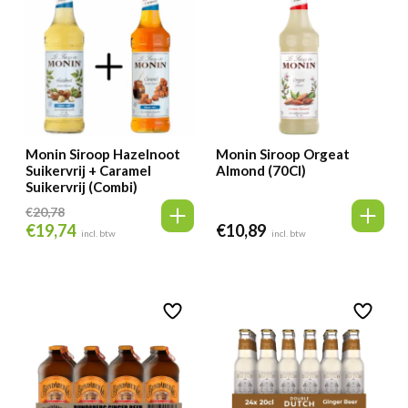
Monin Siroop Hazelnoot
Monin Siroop Orgeat
Suikervrij + Caramel
Almond (70Cl)
Suikervrij (Combi)
€
20,78
€
19,74
€
10,89
Oorspronkelijke
Huidige
incl. btw
incl. btw
prijs
prijs
was:
is:
€20,78.
€19,74.