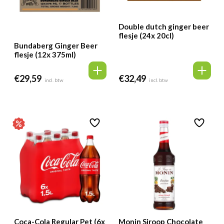
Double dutch ginger beer
flesje (24x 20cl)
Bundaberg Ginger Beer
flesje (12x 375ml)
€
29,59
€
32,49
incl. btw
incl. btw
Coca-Cola Regular Pet (6x
Monin Siroop Chocolate