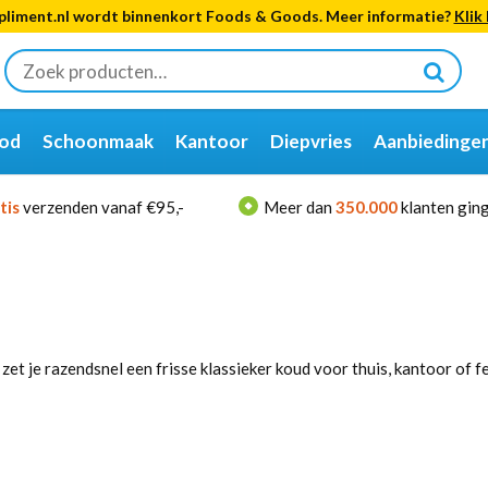
liment.nl wordt binnenkort Foods & Goods. Meer informatie?
Klik 
Zoeken
naar:
od
Schoonmaak
Kantoor
Diepvries
Aanbiedinge
tis
verzenden vanaf €95,-
Meer dan
350.000
klanten ging