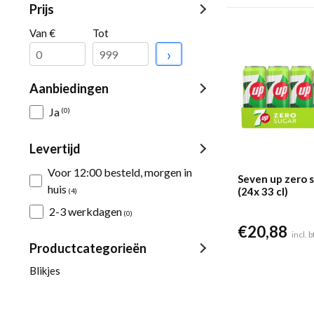
Prijs
Van €
Tot
›
Aanbiedingen
Ja
(0)
Levertijd
Voor 12:00 besteld, morgen in
Seven up zero s
huis
(24x 33 cl)
(4)
2-3 werkdagen
(0)
€
20,88
incl. 
Productcategorieën
Blikjes