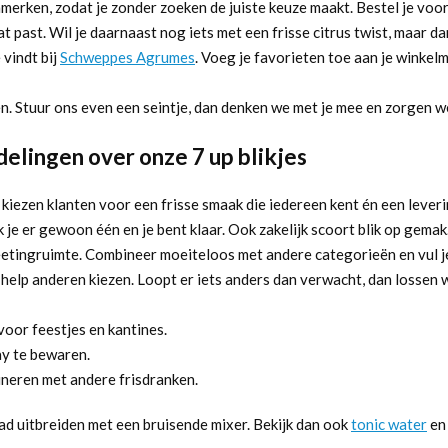
nmerken, zodat je zonder zoeken de juiste keuze maakt. Bestel je voor
 past. Wil je daarnaast nog iets met een frisse citrus twist, maar da
 vindt bij
Schweppes Agrumes
. Voeg je favorieten toe aan je winkelm
zen. Stuur ons even een seintje, dan denken we met je mee en zorgen we
elingen over onze 7 up blikjes
 kiezen klanten voor een frisse smaak die iedereen kent én een leverin
je er gewoon één en je bent klaar. Ook zakelijk scoort blik op gemak. 
meetingruimte. Combineer moeiteloos met andere categorieën en vul je 
 help anderen kiezen. Loopt er iets anders dan verwacht, dan lossen we
oor feestjes en kantines.
ay te bewaren.
neren met andere frisdranken.
ad uitbreiden met een bruisende mixer. Bekijk dan ook
tonic water
en 