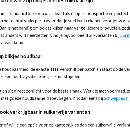
aten van 7 up blikjes die beschikbaar zijn
nde standaard blikformaat: ideaal als éénpersoonsportie en perfect o
en het aantal stuks per tray, zodat je snel kunt rekenen voor jouw g
. Dan is het handig om ook te kijken naar vergelijkbare producten, zodat
ets anders wilt neerzetten, vind je bijvoorbeeld blikvarianten bij
Sprit
 alvast koud.
up blikjes houdbaar
 houdbaarheid; de exacte THT verschilt per batch en staat op de ver
 zeker met trays die je netjes kunt stapelen.
en uit direct zonlicht voor de beste smaak. Werk je met voorraad, ze
 met goede houdbaarheid toevoegen. Kijk dan eens bij
Schweppes fr
s ook verkrijgbaar in suikervrije varianten
 of wil je een optie voor op kantoor, kies dan een suikervrije variant 