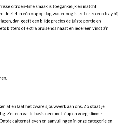
 frisse citroen-lime smaak is toegankelijk en matcht
n. Je ziet in één oogopslag wat er nog is, zet er zo een tray bij
azen, dan geeft een blikje precies de juiste portie en
ets bitters of extra bruisends naast en iedereen vindt z’n
men.
eken af en laat het zware sjouwwerk aan ons. Zo staat je
ig. Zet een vaste basis neer met 7 up en voeg slimme
s. Ontdek alternatieven en aanvullingen in onze categorie en