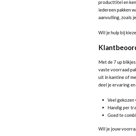
producttitel en ke
iedereen pakken wat
aanvulling, zoals je
Wil je hulp bij kie
Klantbeoord
Met de 7 up blikjes
vaste voorraad pak 
uit in kantine of 
deel je ervaring en
Veel gekozen v
Handig per tr
Goed te combi
Wil je jouw voorra