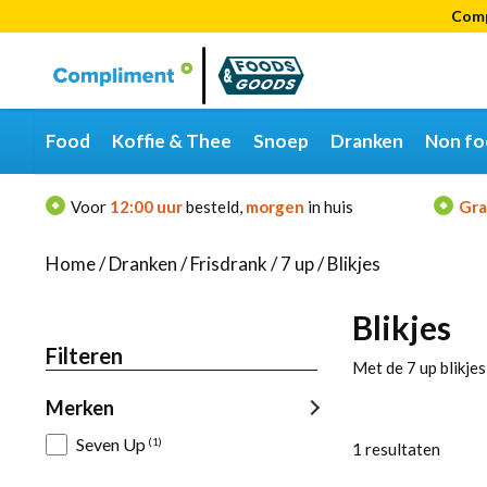
Comp
Categorieën
Merken
Food
Koffie & Thee
Snoep
Dranken
Non fo
Voor
12:00 uur
besteld,
morgen
in huis
Gra
Home
/
Dranken
/
Frisdrank
/
7 up
/
Blikjes
Blikjes
Filteren
Merken
Seven Up
(1)
1
resultaten