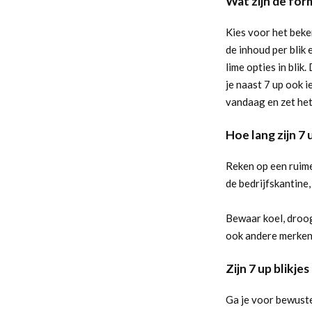
Wat zijn de form
Kies voor het beke
de inhoud per blik 
lime opties in blik
je naast 7 up ook i
vandaag en zet het
Hoe lang zijn 7 
Reken op een ruime
de bedrijfskantine,
Bewaar koel, droog 
ook andere merken
Zijn 7 up blikje
Ga je voor bewuster