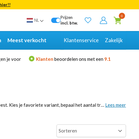
hier!!
Bekijk alle resultaten
0
Prijzen
NL
incl. btw.
n
Meest verkocht
Klantenservice
Zakelijk
en je voor
Klanten
beoordelen ons met een
9.1
Met de 7 up blikjes zet je razendsnel een frisse klassieker koud voor thuis, kantoor of feest. Kies je favoriete variant, bepaal het aantal trays en reken af. Dan zorgen wij voor een nette levering en een voorraad waar je op kunt bouwen. Pak meteen variatie naast cola en sinaasappel en maak elke snacktafel, lunch of borrel compleet. Klaar om je voorraad aan te vullen?
Lees meer