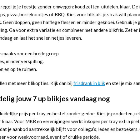
 regel je je feestje zonder omwegen: koud zetten, uitdelen, klaar. De
s, pizza, borrelnootjes of BBQ. Kies voor blik als je strak wilt planne
. Geen doppen, geen halflege flessen en minder geknoei. Gebruik je gl
ing. Ga voor extra variatie en combineer met andere blikfris. Zet er i
ndaag en laat het snel en netjes leveren.
 smaak voor een brede groep.
s, minder verspilling.
en en op te ruimen.
llen met meer blikopties. Kijk dan bij
frisdrank in blik
en stel je mix sa
delig jouw 7 up blikjes vandaag nog
uidelijke prijs per tray en bestel zonder gedoe. Kies je producten, r
 klaar. Voor MKB en verenigingen werkt inkopen per tray extra prett
dat je aanbod aantrekkelijk blijft voor collega’s, leden en bezoeker
 keer voor weekvoorraad, event of drukke periode.