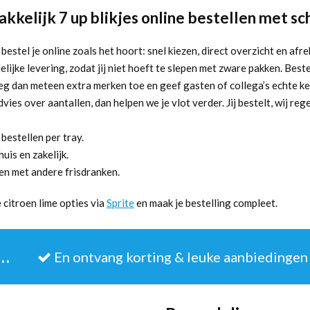
kkelijk 7 up blikjes online bestellen met sc
 bestel je online zoals het hoort: snel kiezen, direct overzicht en a
lijke levering, zodat jij niet hoeft te slepen met zware pakken. Bestel
oeg dan meteen extra merken toe en geef gasten of collega’s echte ke
advies over aantallen, dan helpen we je vlot verder. Jij bestelt, wij reg
 bestellen per tray.
uis en zakelijk.
en met andere frisdranken.
citroen lime opties via
Sprite
en maak je bestelling compleet.
JE IN VOOR DE NIEUWSBRIEF
En ontvang korting & leuke aanbiedingen