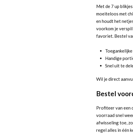
Met de 7 up blikjes
moeiteloos met chip
en houdt het netjes
voorkom je verspill
favoriet. Bestel va
Toegankelijke
Handige portie
Snel uit te del
Wil je direct aanvu
Bestel voor
Profiteer van een d
voorraad snel weer
afwisseling toe, zo
regel alles in één