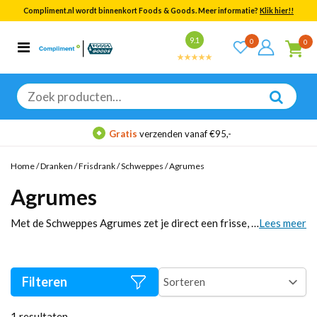
Compliment.nl wordt binnenkort Foods & Goods. Meer informatie?
Klik hier!!
Bekijk alle resultaten
9.1
0
0
Categorieën
Merken
Zoeken
naar:
Gratis
verzenden vanaf €95,-
Home
/
Dranken
/
Frisdrank
/
Schweppes
/
Agrumes
Agrumes
Met de Schweppes Agrumes zet je direct een frisse, volwassen citrusmix op tafel: sprankelend, niet plakkerig zoet en perfect voor elk moment. Bestel snel voor thuis, kantoor of horeca, kies de verpakking die bij jouw verbruik past en vul je voorraad zonder sjouwen aan. Serveer ‘m ijskoud met een schijfje citrus of gebruik ‘m als mixer voor een borrel met net wat meer klasse. Rond je bestelling vandaag af en proef het verschil.
Lees meer
Filteren
1
resultaten