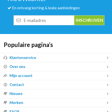
En ontvang korting & leuke aanbiedingen
E-
mailadres
Populaire pagina’s
Klantenservice
Over ons
Mijn account
Contact
Nieuws
Merken
FAQS