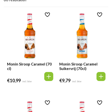
Monin Siroop Caramel (70
Monin Siroop Caramel
cl)
Suikervrij (70cl)
€
10,99
€
9,79
incl. btw
incl. btw