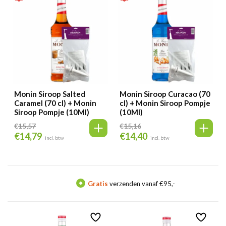
Monin Siroop Salted
Monin Siroop Curacao (70
Caramel (70 cl) + Monin
cl) + Monin Siroop Pompje
Siroop Pompje (10Ml)
(10Ml)
€
15,57
€
15,16
€
14,79
€
14,40
Oorspronkelijke
Huidige
Oorspronkelijke
Huidige
incl. btw
incl. btw
prijs
prijs
prijs
prijs
was:
is:
was:
is:
€15,57.
€14,79.
€15,16.
€14,40.
Gratis
verzenden vanaf €95,-