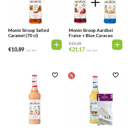
Monin Siroop Salted
Monin Siroop Aardbei
Caramel (70 cl)
Fraise + Blue Curacao
€
22,28
€
10,89
€
21,17
Oorspronkelijke
Huidige
incl. btw
incl. btw
prijs
prijs
was:
is:
€22,28.
€21,17.