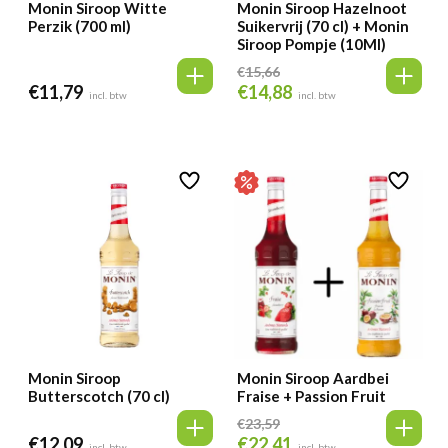
Monin Siroop Witte
Monin Siroop Hazelnoot
Perzik (700 ml)
Suikervrij (70 cl) + Monin
Siroop Pompje (10Ml)
€
15,66
€
11,79
€
14,88
Oorspronkelijke
Huidige
incl. btw
incl. btw
prijs
prijs
was:
is:
€15,66.
€14,88.
Monin Siroop
Monin Siroop Aardbei
Butterscotch (70 cl)
Fraise + Passion Fruit
€
23,59
€
12,09
€
22,41
Oorspronkelijke
Huidige
incl. btw
incl. btw