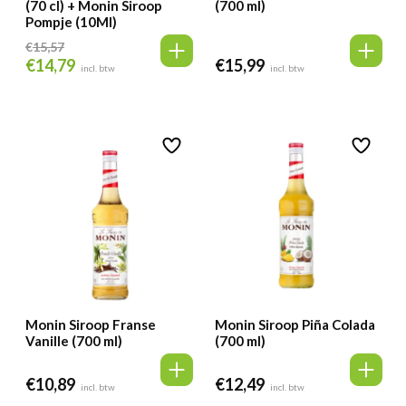
(70 cl) + Monin Siroop
(700 ml)
Pompje (10Ml)
€
15,57
€
14,79
€
15,99
Oorspronkelijke
Huidige
incl. btw
incl. btw
prijs
prijs
was:
is:
€15,57.
€14,79.
Monin Siroop Franse
Monin Siroop Piña Colada
Vanille (700 ml)
(700 ml)
€
10,89
€
12,49
incl. btw
incl. btw