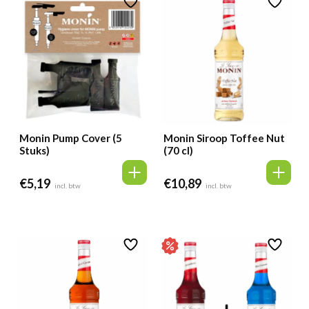
Monin Pump Cover (5
Monin Siroop Toffee Nut
Stuks)
(70 cl)
€
5,19
€
10,89
incl. btw
incl. btw