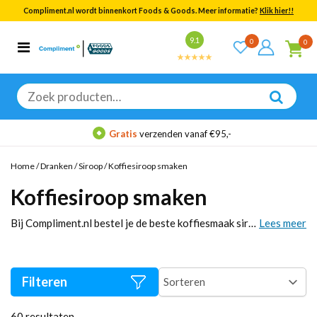
Compliment.nl wordt binnenkort Foods & Goods. Meer informatie?
Klik hier!!
Bekijk alle resultaten
9.1
0
0
Categorieën
Merken
Zoeken
naar:
Gratis
verzenden vanaf €95,-
Home
/
Dranken
/
Siroop
/
Koffiesiroop smaken
Koffiesiroop smaken
Bij Compliment.nl bestel je de beste koffiesmaak siropen, van caramel en vanille tot hazelnoot en speculoos. Ontdek de populairste koffie smaakjes siroop, inclusief suikervrije opties zoals caramel suikervrij en witte chocolade. Perfect voor het creëren van de lekkerste koffievariaties! Bestel snel online en geniet van de rijke smaken die je koffie naar een hoger niveau tillen.
Lees meer
Filteren
60
resultaten