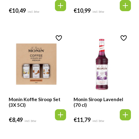
€
10,49
€
10,99
incl. btw
incl. btw
Monin Koffie Siroop Set
Monin Siroop Lavendel
(3X 5Cl)
(70 cl)
€
8,49
€
11,79
incl. btw
incl. btw