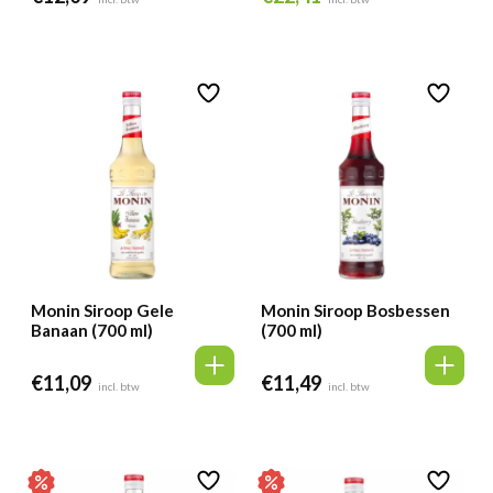
prijs
prijs
was:
is:
€23,59.
€22,41.
Monin Siroop Gele
Monin Siroop Bosbessen
Banaan (700 ml)
(700 ml)
€
11,09
€
11,49
incl. btw
incl. btw