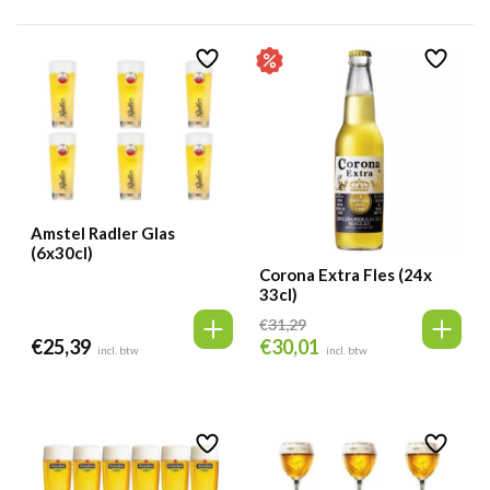
Amstel Radler Glas
(6x30cl)
Corona Extra Fles (24x
33cl)
€
31,29
€
25,39
€
30,01
Oorspronkelijke
Huidige
incl. btw
incl. btw
prijs
prijs
was:
is:
€31,29.
€30,01.