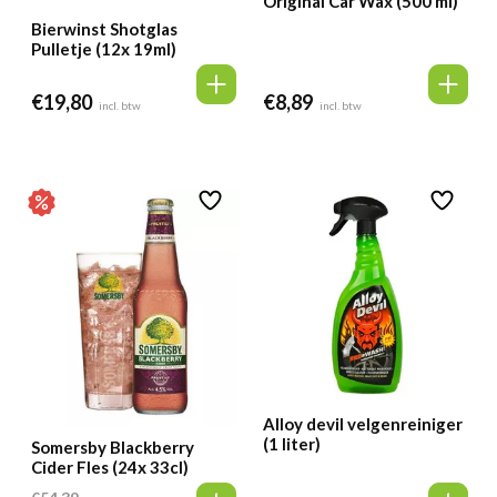
Original Car Wax (500 ml)
Bierwinst Shotglas
Pulletje (12x 19ml)
€
19,80
€
8,89
incl. btw
incl. btw
Alloy devil velgenreiniger
(1 liter)
Somersby Blackberry
Cider Fles (24x 33cl)