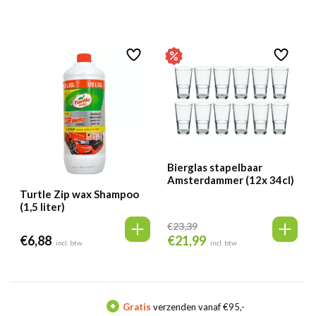
Bierglas stapelbaar
Amsterdammer (12x 34cl)
Turtle Zip wax Shampoo
(1,5 liter)
€
23,39
€
6,88
€
21,99
Oorspronkelijke
Huidige
incl. btw
incl. btw
prijs
prijs
was:
is:
€23,39.
€21,99.
Gratis
verzenden vanaf €95,-