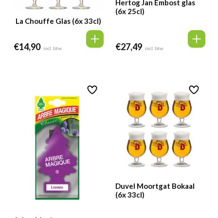
Hertog Jan Embost glas
(6x 25cl)
La Chouffe Glas (6x 33cl)
€
14,90
€
27,49
incl. btw
incl. btw
Duvel Moortgat Bokaal
(6x 33cl)