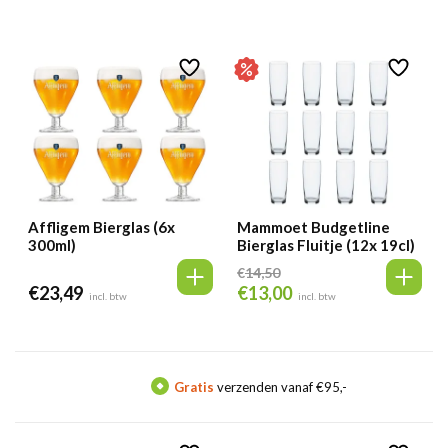
Affligem Bierglas (6x
Mammoet Budgetline
300ml)
Bierglas Fluitje (12x 19cl)
€
14,50
€
23,49
€
13,00
Oorspronkelijke
Huidige
incl. btw
incl. btw
prijs
prijs
was:
is:
€14,50.
€13,00.
Gratis
verzenden vanaf €95,-