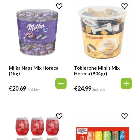
Milka Naps Mix Horeca
Toblerone Mini’s Mix
(1kg)
Horeca (904gr)
€
20,69
€
24,99
incl. btw
incl. btw