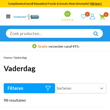
Compliment.nl wordt binnenkort Foods & Goods. Meer informatie?
Klik hier!!
Bekijk alle resultaten
9.1
0
0
Categorieën
Merken
Zoeken
naar:
Gratis
verzenden vanaf €95,-
Home
/
Vaderdag
Vaderdag
Filteren
98
resultaten