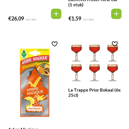
(1 stuk)
€
26,09
€
1,59
incl. btw
incl. btw
La Trappe Prior Bokaal (6x
25cl)