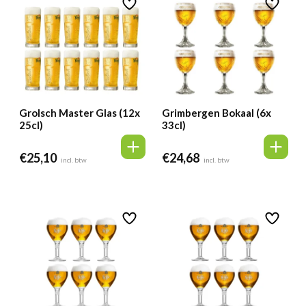
Grolsch Master Glas (12x
Grimbergen Bokaal (6x
25cl)
33cl)
€
25,10
€
24,68
incl. btw
incl. btw