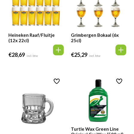
Heineken Raaf/Fluitje
Grimbergen Bokaal (6x
(12x 22cl)
25cl)
€
28,69
€
25,29
incl. btw
incl. btw
Turtle Wax Green Line