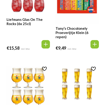
Liefmans Glas On The
Rocks (6x 25cl)
Tony’s Chocolonely
Proeverijtje Klein (6
repen)
€
15,58
€
9,49
incl. btw
incl. btw