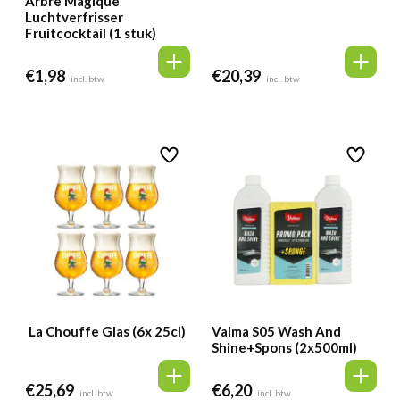
Arbre Magique
Luchtverfrisser
Fruitcocktail (1 stuk)
€
1,98
€
20,39
incl. btw
incl. btw
La Chouffe Glas (6x 25cl)
Valma S05 Wash And
Shine+Spons (2x500ml)
€
25,69
€
6,20
incl. btw
incl. btw