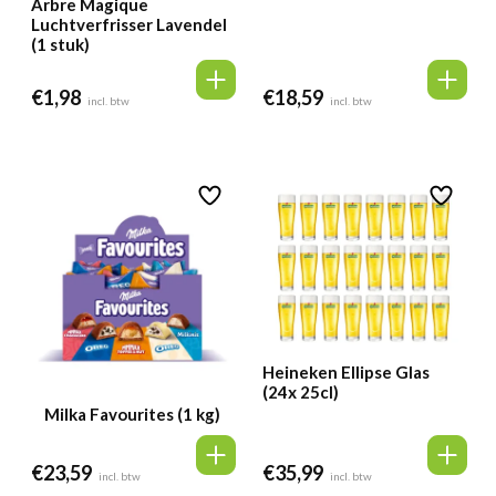
Arbre Magique
Luchtverfrisser Lavendel
(1 stuk)
€
1,98
€
18,59
incl. btw
incl. btw
Heineken Ellipse Glas
(24x 25cl)
Milka Favourites (1 kg)
€
23,59
€
35,99
incl. btw
incl. btw