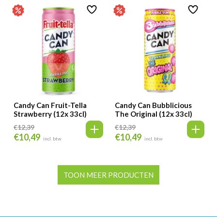
Candy Can Fruit-Tella
Candy Can Bubblicious
Strawberry (12x 33cl)
The Original (12x 33cl)
€
12,39
€
12,39
€
10,49
€
10,49
Oorspronkelijke
Huidige
Oorspronkelijke
Huidige
incl. btw
incl. btw
prijs
prijs
prijs
prijs
was:
is:
was:
is:
€12,39.
€10,49.
€12,39.
€10,49.
TOON MEER PRODUCTEN