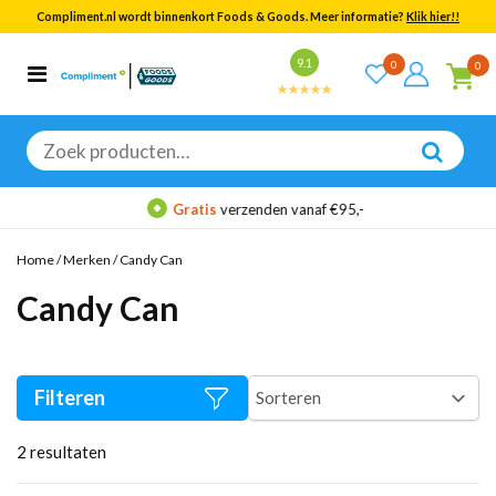
Compliment.nl wordt binnenkort Foods & Goods. Meer informatie?
Klik hier!!
Bekijk alle resultaten
9.1
0
0
Categorieën
Merken
Zoeken
naar:
Gratis
verzenden vanaf €95,-
Home
/
Merken
/
Candy Can
Candy Can
Filteren
2
resultaten