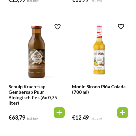
incl. btw
incl. btw
Schulp Krachtsap
Monin Siroop Piña Colada
Gembersap Puur
(700 ml)
Biologisch fles (6x 0,75
liter)
€
63,79
€
12,49
incl. btw
incl. btw