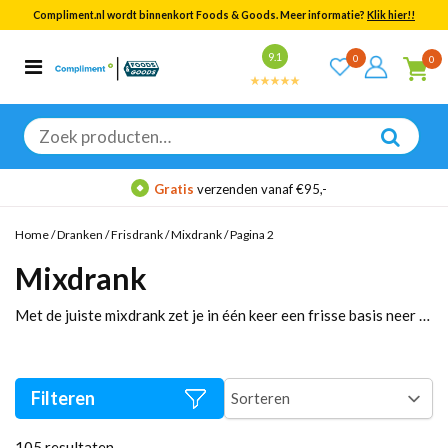
Compliment.nl wordt binnenkort Foods & Goods. Meer informatie?
Klik hier!!
Bekijk alle resultaten
9.1
0
0
Categorieën
Merken
Zoeken
naar:
Gratis
verzenden vanaf €95,-
Home
/
Dranken
/
Frisdrank
/
Mixdrank
/
Pagina 2
Mixdrank
Met de juiste mixdrank zet je in één keer een frisse basis neer voor elk moment. Kies snel jouw smaak, vul je voorraad aan en maak in minuten een longdrink, mocktail of glas fris dat altijd goed valt. Pak jouw favoriet, gooi flessen of blikjes in je mandje en rond af: wij leveren snel en stevig verpakt. Bestel vandaag en proef het gemak.
Filteren
105
resultaten