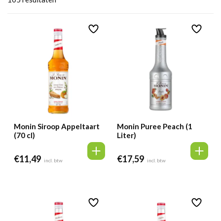
Monin Siroop Appeltaart
Monin Puree Peach (1
(70 cl)
Liter)
€
11,49
€
17,59
incl. btw
incl. btw