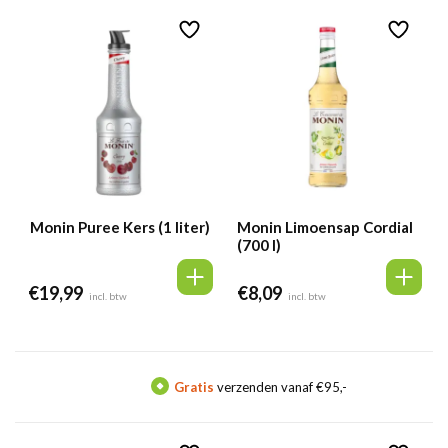
Monin Puree Kers (1 liter)
Monin Limoensap Cordial
(700 l)
€
19,99
€
8,09
incl. btw
incl. btw
Gratis
verzenden vanaf €95,-