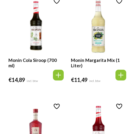
Monin Cola Siroop (700
Monin Margarita Mix (1
ml)
Liter)
€
14,89
€
11,49
incl. btw
incl. btw