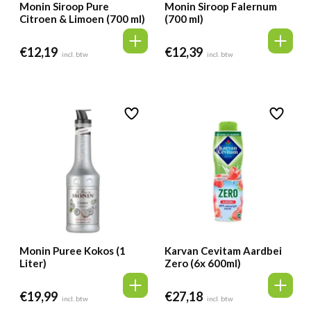
Monin Siroop Pure
Monin Siroop Falernum
Citroen & Limoen (700 ml)
(700 ml)
€
12,19
€
12,39
incl. btw
incl. btw
Monin Puree Kokos (1
Karvan Cevitam Aardbei
Liter)
Zero (6x 600ml)
€
19,99
€
27,18
incl. btw
incl. btw