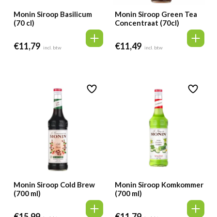
Monin Siroop Basilicum
Monin Siroop Green Tea
(70 cl)
Concentraat (70cl)
€
11,79
€
11,49
incl. btw
incl. btw
Monin Siroop Cold Brew
Monin Siroop Komkommer
(700 ml)
(700 ml)
€
15,99
€
11,79