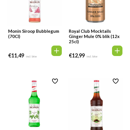
Monin Siroop Bubblegum
Royal Club Mocktails
(70Cl)
Ginger Mule 0% blik (12x
25cl)
€
11,49
€
12,99
incl. btw
incl. btw