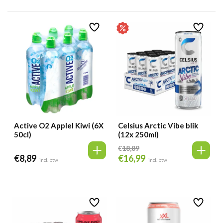
Active O2 Applel Kiwi (6X
Celsius Arctic Vibe blik
50cl)
(12x 250ml)
€
18,89
€
8,89
€
16,99
Oorspronkelijke
Huidige
incl. btw
incl. btw
prijs
prijs
was:
is:
€18,89.
€16,99.