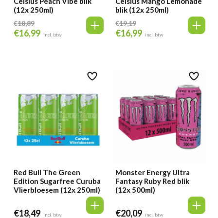
Celsius Peach Vibe blik
Celsius Mango Lemonade
(12x 250ml)
blik (12x 250ml)
€
18,89
€
19,19
€
16,99
€
16,99
Oorspronkelijke
Huidige
Oorspronkelijke
Huidige
incl. btw
incl. btw
prijs
prijs
prijs
prijs
was:
is:
was:
is:
€18,89.
€16,99.
€19,19.
€16,99.
Red Bull The Green
Monster Energy Ultra
Edition Sugarfree Curuba
Fantasy Ruby Red blik
Vlierbloesem (12x 250ml)
(12x 500ml)
€
18,49
€
20,09
incl. btw
incl. btw