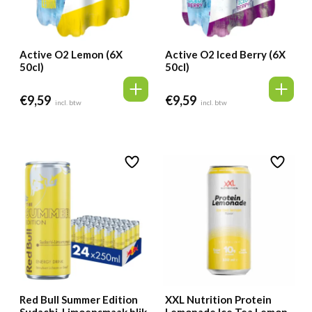
Active O2 Lemon (6X
Active O2 Iced Berry (6X
50cl)
50cl)
€
9,59
€
9,59
incl. btw
incl. btw
Red Bull Summer Edition
XXL Nutrition Protein