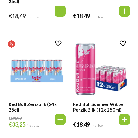
25cl)
€
18,49
€
18,49
incl. btw
incl. btw
Red Bull Zero blik (24x
Red Bull Summer Witte
25cl)
Perzik Blik (12x 250ml)
€
34,99
€
33,25
€
18,49
Oorspronkelijke
Huidige
incl. btw
incl. btw
prijs
prijs