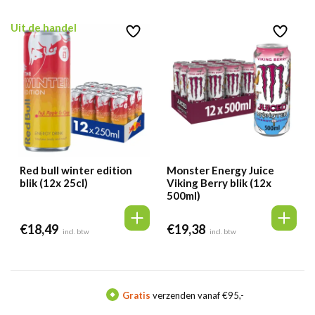
was:
is:
€34,99.
€33,25.
Uit de handel
Red bull winter edition
Monster Energy Juice
blik (12x 25cl)
Viking Berry blik (12x
500ml)
€
18,49
€
19,38
incl. btw
incl. btw
Gratis
verzenden vanaf €95,-
Mee