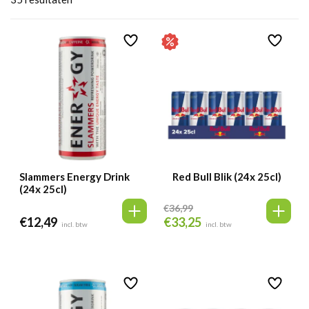
Slammers Energy Drink
Red Bull Blik (24x 25cl)
(24x 25cl)
€
36,99
€
12,49
€
33,25
Oorspronkelijke
Huidige
incl. btw
incl. btw
prijs
prijs
was:
is:
€36,99.
€33,25.