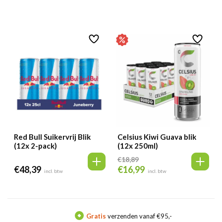
Red Bull Suikervrij Blik
Celsius Kiwi Guava blik
(12x 2-pack)
(12x 250ml)
€
18,89
€
48,39
€
16,99
Oorspronkelijke
Huidige
incl. btw
incl. btw
prijs
prijs
was:
is:
€18,89.
€16,99.
Gratis
verzenden vanaf €95,-
Mee