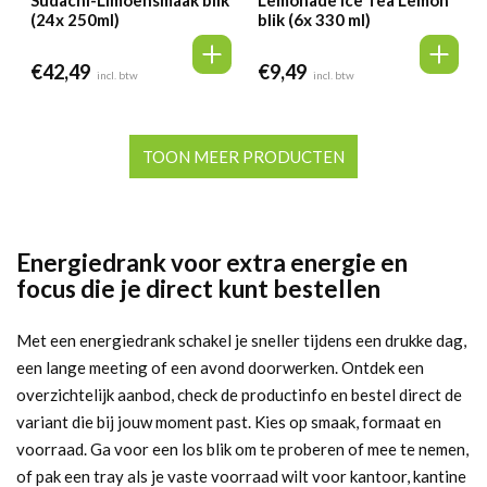
Sudachi-Limoensmaak blik
Lemonade Ice Tea Lemon
(24x 250ml)
blik (6x 330 ml)
€
42,49
€
9,49
incl. btw
incl. btw
TOON MEER PRODUCTEN
Energiedrank voor extra energie en
focus die je direct kunt bestellen
Met een energiedrank schakel je sneller tijdens een drukke dag,
een lange meeting of een avond doorwerken. Ontdek een
overzichtelijk aanbod, check de productinfo en bestel direct de
variant die bij jouw moment past. Kies op smaak, formaat en
voorraad. Ga voor een los blik om te proberen of mee te nemen,
of pak een tray als je vaste voorraad wilt voor kantoor, kantine