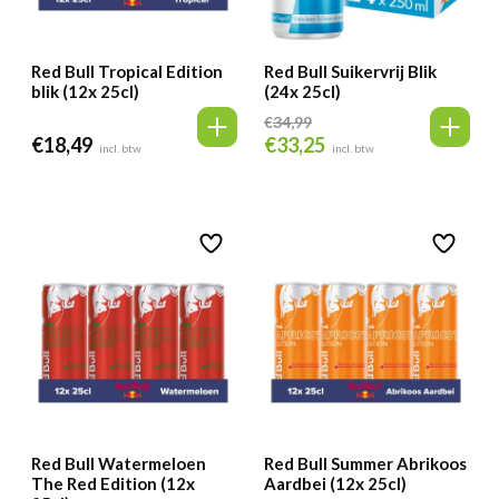
Red Bull Tropical Edition
Red Bull Suikervrij Blik
blik (12x 25cl)
(24x 25cl)
€
34,99
€
18,49
€
33,25
Oorspronkelijke
Huidige
incl. btw
incl. btw
prijs
prijs
was:
is:
€34,99.
€33,25.
Red Bull Watermeloen
Red Bull Summer Abrikoos
The Red Edition (12x
Aardbei (12x 25cl)