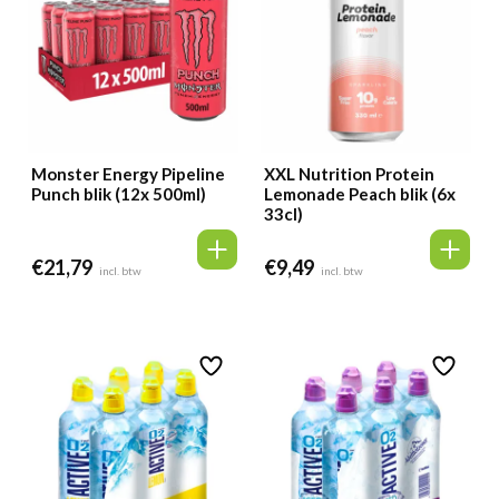
Monster Energy Pipeline
XXL Nutrition Protein
Punch blik (12x 500ml)
Lemonade Peach blik (6x
33cl)
€
21,79
€
9,49
incl. btw
incl. btw