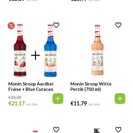
Monin Siroop Aardbei
Monin Siroop Witte
Fraise + Blue Curacao
Perzik (700 ml)
€
22,28
€
21,17
€
11,79
Oorspronkelijke
Huidige
incl. btw
incl. btw
prijs
prijs
was:
is:
€22,28.
€21,17.