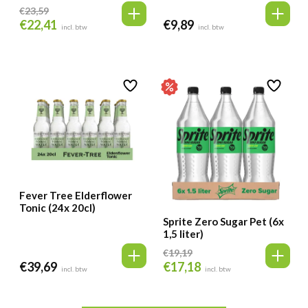
€
23,59
€
22,41
€
9,89
Oorspronkelijke
Huidige
incl. btw
incl. btw
prijs
prijs
was:
is:
€23,59.
€22,41.
Fever Tree Elderflower
Tonic (24x 20cl)
Sprite Zero Sugar Pet (6x
1,5 liter)
€
19,19
€
39,69
€
17,18
Oorspronkelijke
Huidige
incl. btw
incl. btw
prijs
prijs
was:
is: