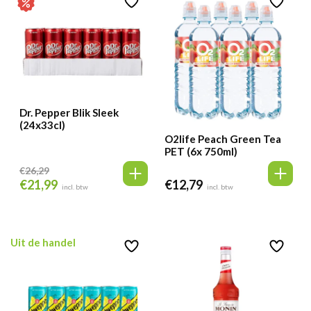
Dr. Pepper Blik Sleek
(24x33cl)
O2life Peach Green Tea
PET (6x 750ml)
€
26,29
€
21,99
€
12,79
Oorspronkelijke
Huidige
incl. btw
incl. btw
prijs
prijs
was:
is:
€26,29.
€21,99.
Uit de handel