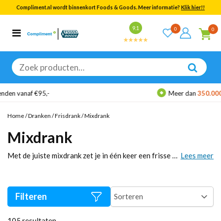
Compliment.nl wordt binnenkort Foods & Goods. Meer informatie?
Klik hier!!
Bekijk alle resultaten
9.1
0
0
Categorieën
Merken
Zoeken
naar:
Meer dan
350.000
klanten gingen je vo
Home
/
Dranken
/
Frisdrank
/
Mixdrank
Mixdrank
Met de juiste mixdrank zet je in één keer een frisse basis neer voor elk moment. Kies snel jouw smaak, vul je voorraad aan en maak in minuten een longdrink, mocktail of glas fris dat altijd goed valt. Pak jouw favoriet, gooi flessen of blikjes in je mandje en rond af: wij leveren snel en stevig verpakt. Bestel vandaag en proef het gemak.
Lees meer
Filteren
105
resultaten