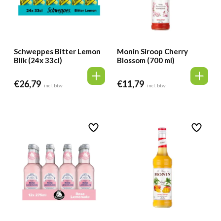
Schweppes Bitter Lemon
Monin Siroop Cherry
Blik (24x 33cl)
Blossom (700 ml)
€
26,79
€
11,79
incl. btw
incl. btw