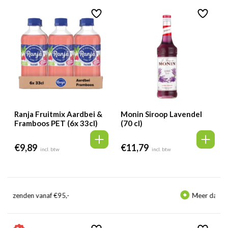
Ranja Fruitmix Aardbei &
Monin Siroop Lavendel
Framboos PET (6x 33cl)
(70 cl)
€
9,89
€
11,79
incl. btw
incl. btw
-
Meer dan
350.000
klanten gingen 