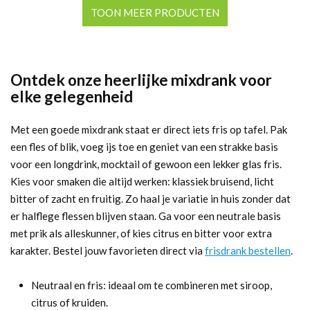
€19,19.
€17,18.
TOON MEER PRODUCTEN
Ontdek onze heerlijke mixdrank voor
elke gelegenheid
Met een goede mixdrank staat er direct iets fris op tafel. Pak
een fles of blik, voeg ijs toe en geniet van een strakke basis
voor een longdrink, mocktail of gewoon een lekker glas fris.
Kies voor smaken die altijd werken: klassiek bruisend, licht
bitter of zacht en fruitig. Zo haal je variatie in huis zonder dat
er halflege flessen blijven staan. Ga voor een neutrale basis
met prik als alleskunner, of kies citrus en bitter voor extra
karakter. Bestel jouw favorieten direct via
frisdrank bestellen
.
Neutraal en fris: ideaal om te combineren met siroop,
citrus of kruiden.