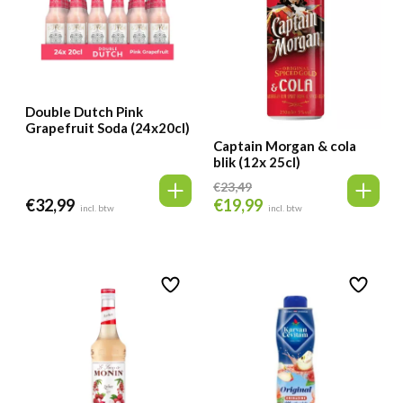
Double Dutch Pink
Grapefruit Soda (24x20cl)
Captain Morgan & cola
blik (12x 25cl)
€
23,49
€
32,99
€
19,99
Oorspronkelijke
Huidige
incl. btw
incl. btw
prijs
prijs
was:
is:
€23,49.
€19,99.