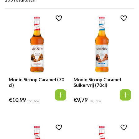
Monin Siroop Caramel (70
Monin Siroop Caramel
cl)
Suikervrij (70cl)
€
10,99
€
9,79
incl. btw
incl. btw