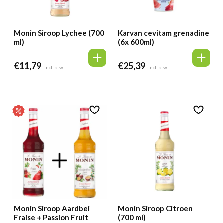
Monin Siroop Lychee (700
Karvan cevitam grenadine
ml)
(6x 600ml)
€
11,79
€
25,39
incl. btw
incl. btw
Monin Siroop Aardbei
Monin Siroop Citroen
Fraise + Passion Fruit
(700 ml)