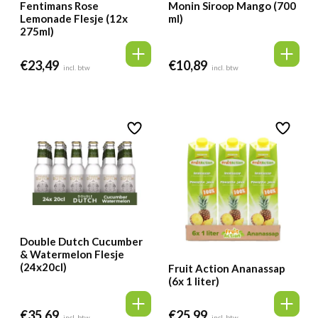
Fentimans Rose
Monin Siroop Mango (700
Lemonade Flesje (12x
ml)
275ml)
€
23,49
€
10,89
incl. btw
incl. btw
Double Dutch Cucumber
& Watermelon Flesje
(24x20cl)
Fruit Action Ananassap
(6x 1 liter)
€
35,69
€
25,99
incl. btw
incl. btw