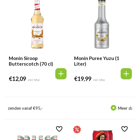
Monin Siroop
Monin Puree Yuzu (1
Butterscotch (70 cl)
Liter)
€
12,09
€
19,99
incl. btw
incl. btw
-
Meer dan
350.000
klanten gingen 