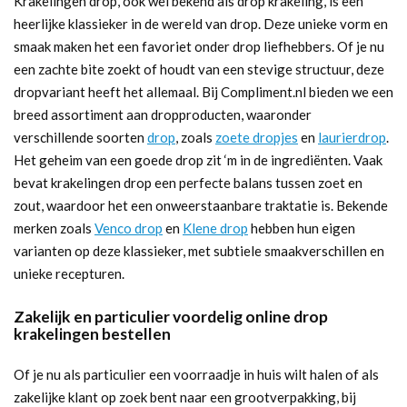
Krakelingen drop, ook wel bekend als drop krakeling, is een
heerlijke klassieker in de wereld van drop. Deze unieke vorm en
smaak maken het een favoriet onder drop liefhebbers. Of je nu
een zachte bite zoekt of houdt van een stevige structuur, deze
dropvariant heeft het allemaal. Bij Compliment.nl bieden we een
breed assortiment aan dropproducten, waaronder
verschillende soorten
drop
, zoals
zoete dropjes
en
laurierdrop
.
Het geheim van een goede drop zit ‘m in de ingrediënten. Vaak
bevat krakelingen drop een perfecte balans tussen zoet en
zout, waardoor het een onweerstaanbare traktatie is. Bekende
merken zoals
Venco drop
en
Klene drop
hebben hun eigen
varianten op deze klassieker, met subtiele smaakverschillen en
unieke recepturen.
Zakelijk en particulier voordelig online drop
krakelingen bestellen
Of je nu als particulier een voorraadje in huis wilt halen of als
zakelijke klant op zoek bent naar een grootverpakking, bij