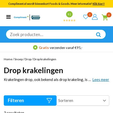
Compliment.nl wordt binnenkort Foods & Goods. Meer informatie?
Klik hier!!
Bekijk alle resultaten
9.1
0
0
Categorieën
Merken
Zoeken
naar:
Gratis
verzenden vanaf €95,-
Home
/
Snoep
/
Drop
/
Drop krakelingen
Drop krakelingen
Krakelingen drop, ook bekend als drop krakeling, is een echte klassieker. Bij Compliment.nl vind je een uitgebreid assortiment aan drop, van zoete dropjes tot laurierdrop. Bestel eenvoudig online en geniet van de lekkerste drop van topmerken zoals Venco en Klene.
Lees meer
Filteren
3
resultaten