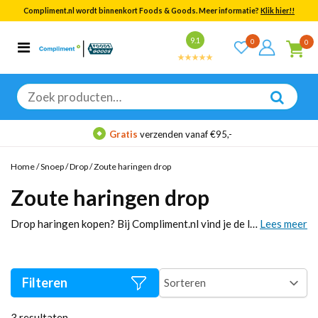
Compliment.nl wordt binnenkort Foods & Goods. Meer informatie?
Klik hier!!
Bekijk alle resultaten
9.1
0
0
Categorieën
Merken
Zoeken
naar:
Gratis
verzenden vanaf €95,-
Home
/
Snoep
/
Drop
/
Zoute haringen drop
Zoute haringen drop
Drop haringen kopen? Bij Compliment.nl vind je de lekkerste zoete en zoute drop haringen van topmerken zoals Red Band, Venco en Klene. Perfect voor liefhebbers van klassieke dropsmaken. Bestel eenvoudig online en profiteer van snelle levering en scherpe prijzen!
Lees meer
Filteren
3
resultaten