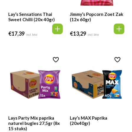
Lay’s Sensations Thai
Jimmy’s Popcorn Zoet Zak
Sweet Chilli (20x 40gr)
(12x 60gr)
€
17,39
€
13,29
incl. btw
incl. btw
Lays Party Mix paprika
Lay’s MAX Paprika
naturel bugles 27,5gr (8x
(20x40gr)
15 stuks)