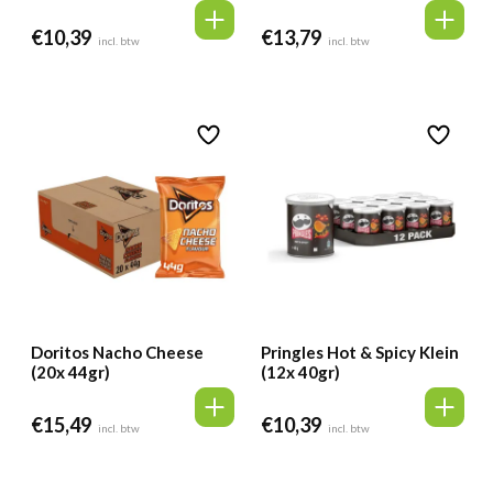
€
10,39
€
13,79
incl. btw
incl. btw
Doritos Nacho Cheese
Pringles Hot & Spicy Klein
(20x 44gr)
(12x 40gr)
€
15,49
€
10,39
incl. btw
incl. btw