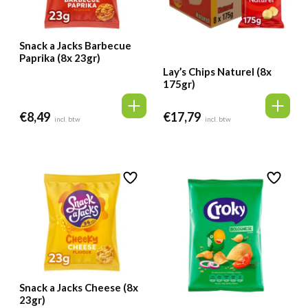
Snack a Jacks Barbecue
Paprika (8x 23gr)
Lay’s Chips Naturel (8x
175gr)
€
8,49
€
17,79
incl. btw
incl. btw
Snack a Jacks Cheese (8x
23gr)