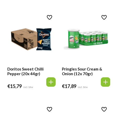
Doritos Sweet Chilli
Pringles Sour Cream &
Pepper (20x 44gr)
Onion (12x 70gr)
€
15,79
€
17,89
incl. btw
incl. btw