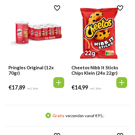
Pringles Original (12x
Cheetos Nibb It Sticks
70gr)
Chips Klein (24x 22gr)
€
17,89
€
14,99
incl. btw
incl. btw
Gratis
verzenden vanaf €95,-