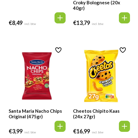
Croky Bolognese (20x
40gr)
€
8,49
€
13,79
incl. btw
incl. btw
Santa Maria Nacho Chips
Cheetos Chipito Kaas
Original (475gr)
(24x 27gr)
€
3,99
€
16,99
incl. btw
incl. btw