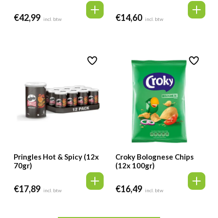
€
42,99
€
14,60
incl. btw
incl. btw
Pringles Hot & Spicy (12x
Croky Bolognese Chips
70gr)
(12x 100gr)
€
17,89
€
16,49
incl. btw
incl. btw