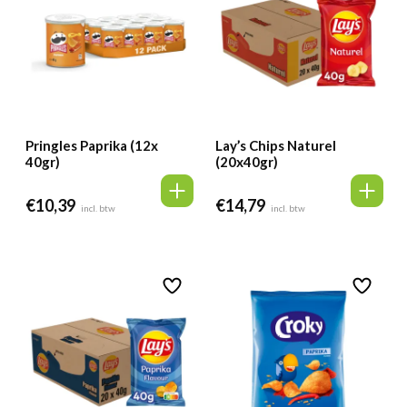
Pringles Paprika (12x
Lay’s Chips Naturel
40gr)
(20x40gr)
€
10,39
€
14,79
incl. btw
incl. btw