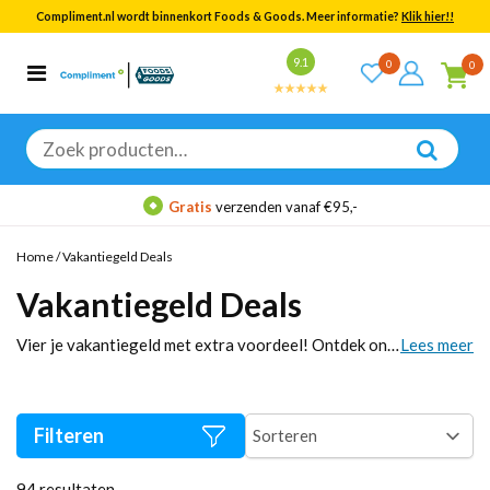
Compliment.nl wordt binnenkort Foods & Goods. Meer informatie?
Klik hier!!
Bekijk alle resultaten
9.1
0
0
Categorieën
Merken
Zoeken
naar:
Gratis
verzenden vanaf €95,-
Home
/
Vakantiegeld Deals
Vakantiegeld Deals
Vier je vakantiegeld met extra voordeel! Ontdek onze deals en scherpe kortingen die je vakantiegeld nóg leuker maken.
Lees meer
Filteren
94
resultaten