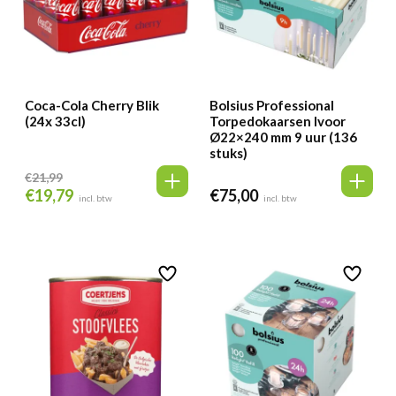
Coca-Cola Cherry Blik
Bolsius Professional
(24x 33cl)
Torpedokaarsen Ivoor
Ø22×240 mm 9 uur (136
stuks)
€
21,99
€
19,79
€
75,00
Oorspronkelijke
Huidige
incl. btw
incl. btw
prijs
prijs
was:
is:
€21,99.
€19,79.