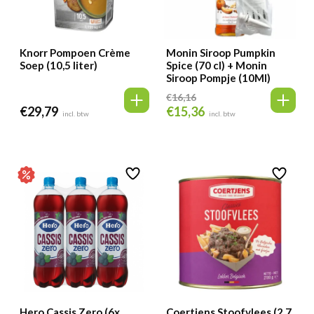
Knorr Pompoen Crème
Monin Siroop Pumpkin
Soep (10,5 liter)
Spice (70 cl) + Monin
Siroop Pompje (10Ml)
€
16,16
€
29,79
€
15,36
Oorspronkelijke
Huidige
incl. btw
incl. btw
prijs
prijs
was:
is:
€16,16.
€15,36.
Hero Cassis Zero (6x
Coertjens Stoofvlees (2.7