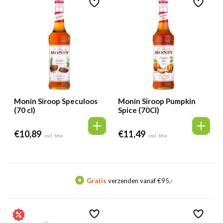
Monin Siroop Speculoos
Monin Siroop Pumpkin
(70 cl)
Spice (70Cl)
€
10,89
€
11,49
incl. btw
incl. btw
Gratis
verzenden vanaf €95,-