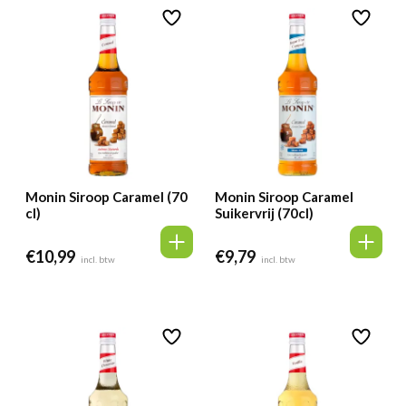
Monin Siroop Caramel (70
Monin Siroop Caramel
cl)
Suikervrij (70cl)
€
10,99
€
9,79
incl. btw
incl. btw