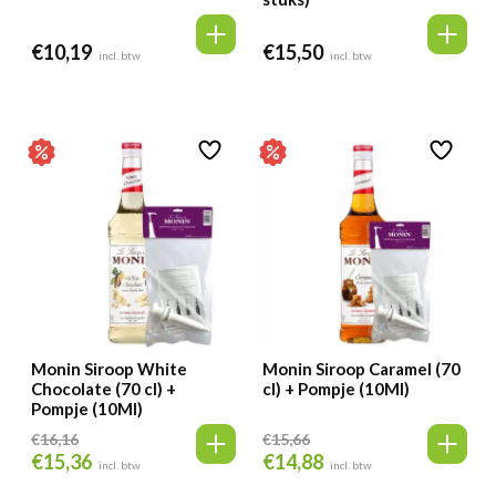
€
10,19
€
15,50
incl. btw
incl. btw
Monin Siroop White
Monin Siroop Caramel (70
Chocolate (70 cl) +
cl) + Pompje (10Ml)
Pompje (10Ml)
€
16,16
€
15,66
€
15,36
€
14,88
Oorspronkelijke
Huidige
Oorspronkelijke
Huidige
incl. btw
incl. btw
prijs
prijs
prijs
prijs