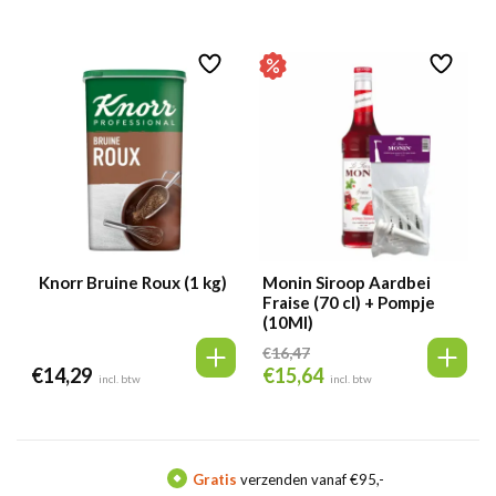
was:
is:
was:
is:
€16,16.
€15,36.
€15,66.
€14,88.
Knorr Bruine Roux (1 kg)
Monin Siroop Aardbei
Fraise (70 cl) + Pompje
(10Ml)
€
16,47
€
14,29
€
15,64
Oorspronkelijke
Huidige
incl. btw
incl. btw
prijs
prijs
was:
is:
€16,47.
€15,64.
Gratis
verzenden vanaf €95,-