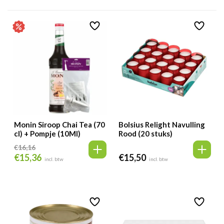
Monin Siroop Chai Tea (70
Bolsius Relight Navulling
cl) + Pompje (10Ml)
Rood (20 stuks)
€
16,16
€
15,36
€
15,50
Oorspronkelijke
Huidige
incl. btw
incl. btw
prijs
prijs
was:
is:
€16,16.
€15,36.