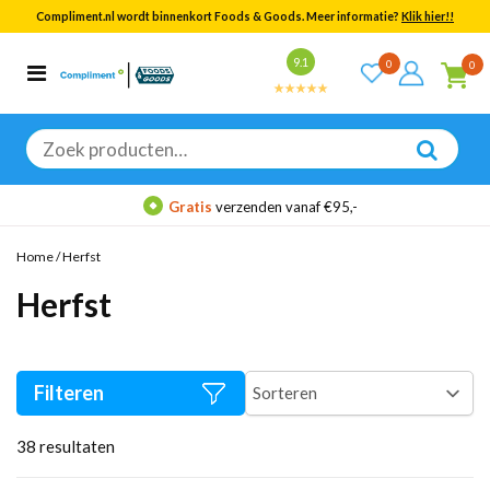
Compliment.nl wordt binnenkort Foods & Goods. Meer informatie?
Klik hier!!
Bekijk alle resultaten
9.1
0
0
Categorieën
Merken
Zoeken
naar:
Gratis
verzenden vanaf €95,-
Home
/
Herfst
Herfst
Filteren
38
resultaten