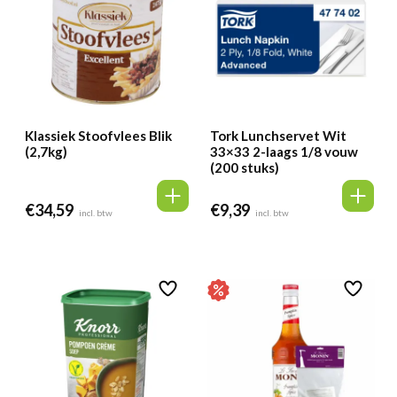
Klassiek Stoofvlees Blik
Tork Lunchservet Wit
(2,7kg)
33×33 2-laags 1/8 vouw
(200 stuks)
€
34,59
€
9,39
incl. btw
incl. btw