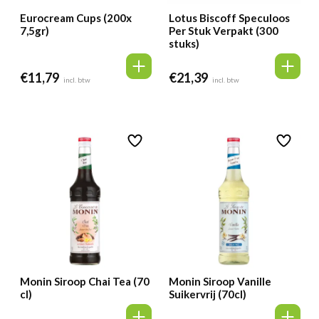
Eurocream Cups (200x
Lotus Biscoff Speculoos
7,5gr)
Per Stuk Verpakt (300
stuks)
€
11,79
€
21,39
incl. btw
incl. btw
Monin Siroop Chai Tea (70
Monin Siroop Vanille
cl)
Suikervrij (70cl)