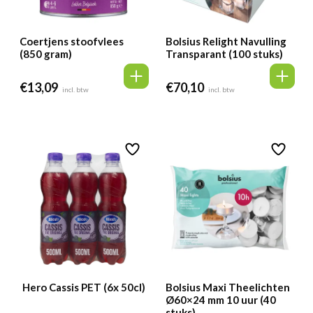
Coertjens stoofvlees
Bolsius Relight Navulling
(850 gram)
Transparant (100 stuks)
€
13,09
€
70,10
incl. btw
incl. btw
Hero Cassis PET (6x 50cl)
Bolsius Maxi Theelichten
Ø60×24 mm 10 uur (40
stuks)