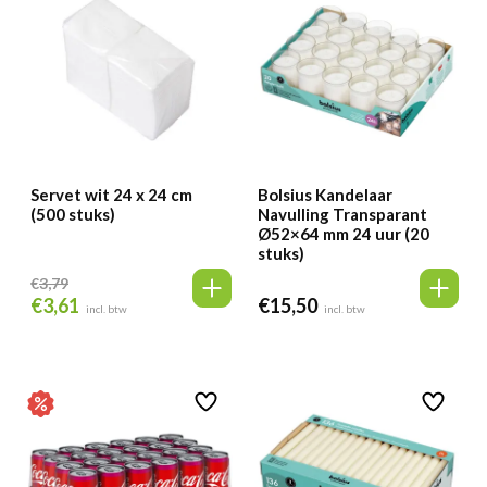
Servet wit 24 x 24 cm
Bolsius Kandelaar
(500 stuks)
Navulling Transparant
Ø52×64 mm 24 uur (20
stuks)
€
3,79
€
3,61
€
15,50
Oorspronkelijke
Huidige
incl. btw
incl. btw
prijs
prijs
was:
is:
€3,79.
€3,61.