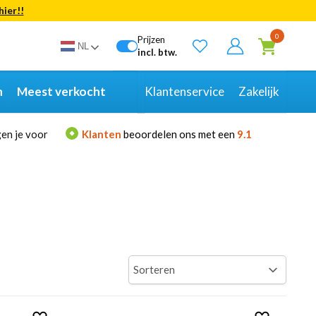
hier!!
Bekijk alle resultaten
0
Prijzen
NL
incl. btw.
n
Meest verkocht
Klantenservice
Zakelijk
en je voor
Klanten
beoordelen ons met een
9.1