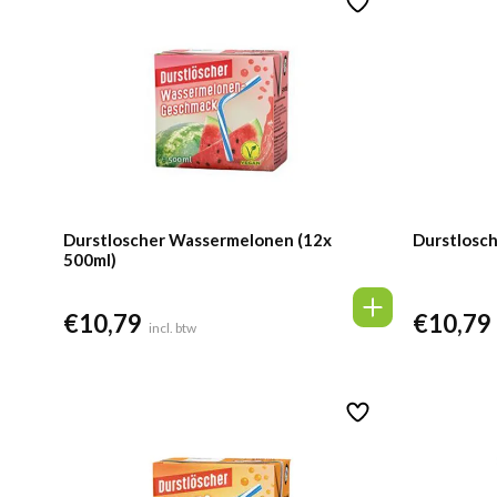
Durstloscher Wassermelonen (12x
Durstlosche
500ml)
€
10,79
€
10,79
incl. btw