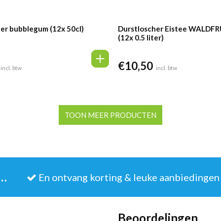
er bubblegum (12x 50cl)
Durstloscher Eistee WALDF
(12x 0.5 liter)
€
10,50
incl. btw
incl. btw
TOON MEER PRODUCTEN
JE IN VOOR DE NIEUWSBRIEF
En ontvang korting & leuke aanbiedingen
Beoordelingen